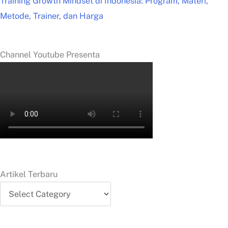
Training Growth Mindset di Indonesia: Program, Materi,
Metode, Trainer, dan Harga
Channel Youtube Presenta
Artikel Terbaru
Artikel
Terbaru