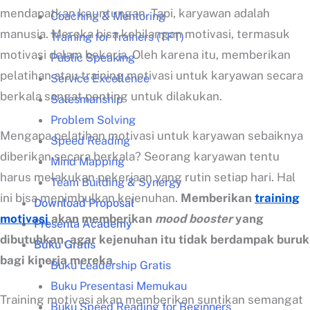
mendapatkan keuntungan. Tapi, karyawan adalah
Coaching & Mentoring
manusia. Mereka bisa kehilangan motivasi, termasuk
Training for Trainers (TFT)
motivasi dalam bekerja. Oleh karena itu, memberikan
Public Speaking
pelatihan atau training motivasi untuk karyawan secara
Service Excellence
berkala sangat penting untuk dilakukan.
Salesmanship
Problem Solving
Mengapa pelatihan motivasi untuk karyawan sebaiknya
Speed Reading
diberikan secara berkala? Seorang karyawan tentu
Mind Mapping
harus melakukan pekerjaan yang rutin setiap hari. Hal
Team Building & Synergy
ini bisa menimbulkan kejenuhan.
Memberikan
training
Download Proposal
motivasi
akan memberikan
mood booster
yang
Presenta Academy
dibutuhkan, agar kejenuhan itu tidak berdampak buruk
Buku Gratis
bagi kinerja mereka
.
Buku Leadership Gratis
Buku Presentasi Memukau
Training motivasi akan memberikan suntikan semangat
Buku Speed Reading for Beginners