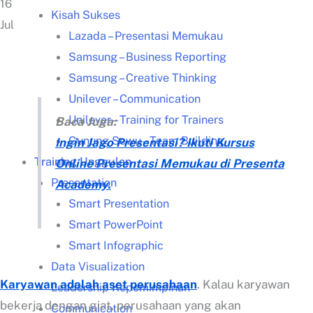
16
Kisah Sukses
Jul
Lazada – Presentasi Memukau
Samsung – Business Reporting
Samsung – Creative Thinking
Unilever – Communication
Unilever – Training for Trainers
Baca Juga:
Gunung Sewu – Team Building
Ingin Jago Presentasi? Ikuti Kursus
Training Unggulan
Online Presentasi Memukau di Presenta
Presentation
Academy.
Smart Presentation
Smart PowerPoint
Smart Infographic
Data Visualization
Karyawan adalah aset perusahaan
. Kalau karyawan
Leadership Kepemimpinan
bekerja dengan giat, perusahaan yang akan
Communication