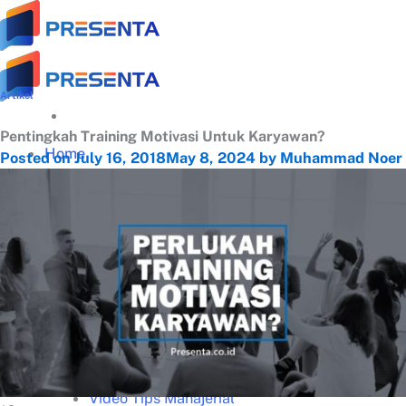
Skip
to
content
Artikel
Pentingkah Training Motivasi Untuk Karyawan?
Home
Posted on
July 16, 2018
May 8, 2024
by
Muhammad Noer
Tentang
Tentang Presenta
Trainer Terbaik
Klien Terpercaya
Testimonial
Galeri Training
Materi Gratis
Download Panduan Lengkap Zoom (PDF)
Video Tips Manajerial