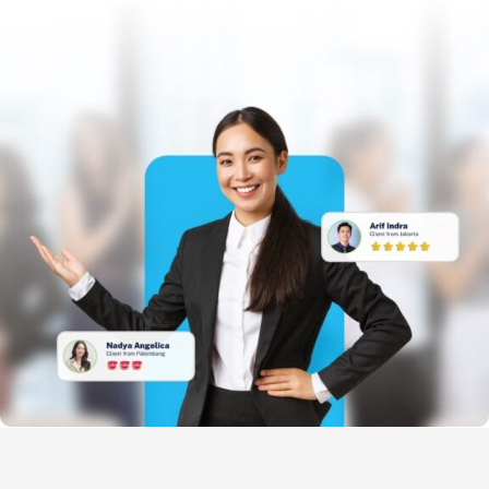
Kisah Sukses
Lazada – Presentasi Memukau
Samsung – Business Reporting
Samsung – Creative Thinking
Unilever – Communication
Unilever – Training for Trainers
Gunung Sewu – Team Building
Training Unggulan
Presentation
Smart Presentation
Smart PowerPoint
Smart Infographic
Data Visualization
Leadership Kepemimpinan
Communication