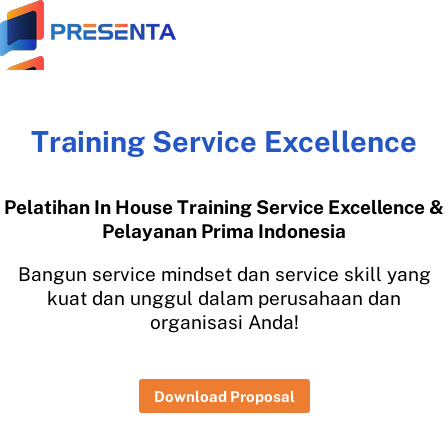
Skip
to
content
Training Service Excellence
Home
Tentang
Pelatihan In House Training Service Excellence &
Tentang Presenta
Pelayanan Prima Indonesia
Trainer Terbaik
Bangun service mindset dan service skill yang
Klien Terpercaya
kuat dan unggul dalam perusahaan dan
Testimonial
organisasi Anda!
Galeri Training
Materi Gratis
Download Proposal
Download Panduan Lengkap Zoom (PDF)
Video Tips Manajerial