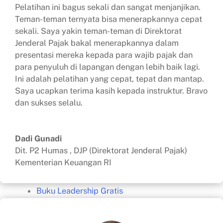
Pelatihan ini bagus sekali dan sangat menjanjikan.
Coaching & Mentoring
Teman-teman ternyata bisa menerapkannya cepat
Training for Trainers (TFT)
sekali. Saya yakin teman-teman di Direktorat
Public Speaking
Jenderal Pajak bakal menerapkannya dalam
presentasi mereka kepada para wajib pajak dan
Service Excellence
para penyuluh di lapangan dengan lebih baik lagi.
Salesmanship
Ini adalah pelatihan yang cepat, tepat dan mantap.
Problem Solving
Saya ucapkan terima kasih kepada instruktur. Bravo
Speed Reading
dan sukses selalu.
Mind Mapping
Team Building & Synergy
Dadi Gunadi
Download Proposal
Dit. P2 Humas
,
DJP (Direktorat Jenderal Pajak)
Presenta Academy
Kementerian Keuangan RI
Buku Gratis
Buku Leadership Gratis
Buku Presentasi Memukau
Buku Speed Reading for Beginners