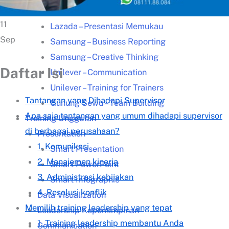
Kisah Sukses
11
Lazada – Presentasi Memukau
Sep
Samsung – Business Reporting
Samsung – Creative Thinking
Daftar Isi
Unilever – Communication
Unilever – Training for Trainers
Tantangan yang Dihadapi Supervisor
Gunung Sewu – Team Building
Apa saja tantangan yang umum dihadapi supervisor
Training Unggulan
di berbagai perusahaan?
Presentation
1. Komunikasi
Smart Presentation
2. Manajemen kinerja
Smart PowerPoint
3. Administrasi kebijakan
Smart Infographic
4. Resolusi konflik
Data Visualization
Memilih training leadership yang tepat
Leadership Kepemimpinan
1. Training leadership membantu Anda
Communication