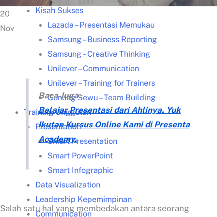
Kisah Sukses
20
Lazada – Presentasi Memukau
Nov
Samsung – Business Reporting
Samsung – Creative Thinking
Unilever – Communication
Unilever – Training for Trainers
Baca Juga:
Gunung Sewu – Team Building
Belajar Presentasi dari Ahlinya. Yuk
Training Unggulan
Ikutan Kursus Online Kami di Presenta
Presentation
Academy.
Smart Presentation
Smart PowerPoint
Smart Infographic
Data Visualization
Leadership Kepemimpinan
Salah satu hal yang membedakan antara seorang
Communication