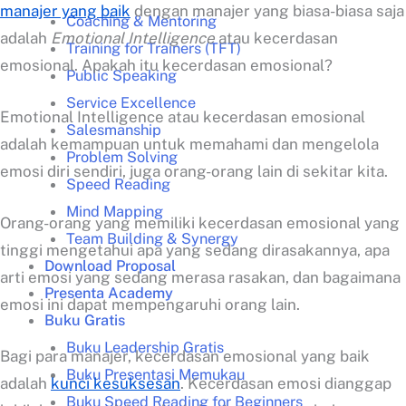
manajer yang baik
dengan manajer yang biasa-biasa saja
Coaching & Mentoring
adalah
Emotional Intelligence
atau kecerdasan
Training for Trainers (TFT)
emosional. Apakah itu kecerdasan emosional?
Public Speaking
Service Excellence
Emotional Intelligence atau kecerdasan emosional
Salesmanship
adalah kemampuan untuk memahami dan mengelola
Problem Solving
emosi diri sendiri, juga orang-orang lain di sekitar kita.
Speed Reading
Mind Mapping
Orang-orang yang memiliki kecerdasan emosional yang
Team Building & Synergy
tinggi mengetahui apa yang sedang dirasakannya, apa
Download Proposal
arti emosi yang sedang merasa rasakan, dan bagaimana
Presenta Academy
emosi ini dapat mempengaruhi orang lain.
Buku Gratis
Buku Leadership Gratis
Bagi para manajer, kecerdasan emosional yang baik
Buku Presentasi Memukau
adalah
kunci kesuksesan
. Kecerdasan emosi dianggap
Buku Speed Reading for Beginners