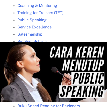
Coaching & Mentoring
Training for Trainers (TFT)
Public Speaking
Service Excellence
Salesmanship
Problem Solving
Speed Reading
Mind Mapping
Team Building & Synergy
Download Proposal
Presenta Academy
Buku Gratis
Buku Leadership Gratis
Buku Presentasi Memukau
Buku Speed Reading for Beginners