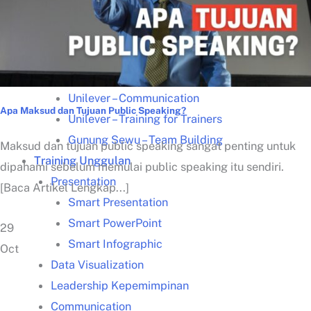
Kisah Sukses
Lazada – Presentasi Memukau
Samsung – Business Reporting
Samsung – Creative Thinking
Unilever – Communication
Apa Maksud dan Tujuan Public Speaking?
Unilever – Training for Trainers
Gunung Sewu – Team Building
Maksud dan tujuan public speaking sangat penting untuk
Training Unggulan
dipahami sebelum memulai public speaking itu sendiri.
Presentation
[Baca Artikel Lengkap...]
Smart Presentation
Smart PowerPoint
29
Smart Infographic
Oct
Data Visualization
Leadership Kepemimpinan
Communication