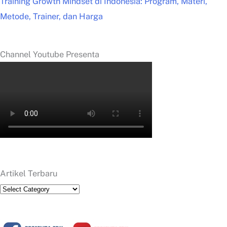
Training Growth Mindset di Indonesia: Program, Materi,
Metode, Trainer, dan Harga
Channel Youtube Presenta
Artikel Terbaru
Artikel
Terbaru