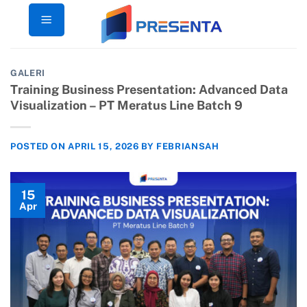
Skip
to
content
GALERI
Training Business Presentation: Advanced Data
Visualization – PT Meratus Line Batch 9
POSTED ON
APRIL 15, 2026
BY
FEBRIANSAH
15
Apr