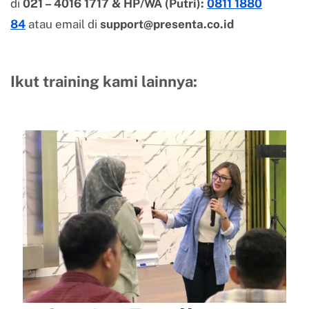
di
021 – 4016 1717 & HP/WA (Putri):
0811 1880
84
atau email di
support@presenta.co.id
Ikut training kami lainnya
: