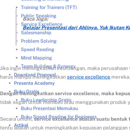
Training for Trainers (TFT)
Public Speaking
Baca Juga:
Service Excellence
Belajar Presentasi dari Ahlinya. Yuk Ikutan 
Salesmanship
Problem Solving
Speed Reading
Mind Mapping
Team Building & Synergy
Jika ingin meningkatkan keuntungan, maka perusahaan t
Download Proposal
harus mampu meningkatkan
service excellence
mereka
Presenta Academy
Buku Gratis
Dengan meningkatkan service excellence, maka kepua
Buku Leadership Gratis
tidak segan untuk membeli atau menggunakan produk y
Buku Presentasi Memukau
Buku Speed Reading for Beginners
Secara umum,
service excellence adalah suatu bentu
Artikel
tentu adalah untuk meningkatkan kepuasan pelanggan 