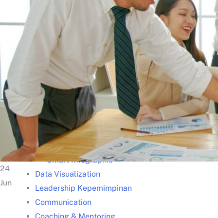
Kisah Sukses
Lazada – Presentasi Memukau
Samsung – Business Reporting
Samsung – Creative Thinking
Unilever – Communication
Unilever – Training for Trainers
Gunung Sewu – Team Building
Training Unggulan
Presentation
Smart Presentation
Smart PowerPoint
Smart Infographic
24
Data Visualization
Jun
Leadership Kepemimpinan
Communication
Coaching & Mentoring