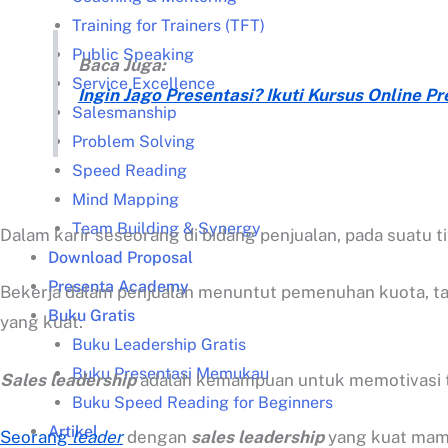
Training for Trainers (TFT)
Public Speaking
Baca Juga:
Service Excellence
Ingin Jago Presentasi? Ikuti Kursus Online 
Salesmanship
Problem Solving
Speed Reading
Mind Mapping
Team Building & Synergy
Dalam karir seseorang di bidang penjualan, pada suatu 
Download Proposal
Presenta Academy
Bekerja dalam penjualan menuntut pemenuhan kuota, tar
Buku Gratis
yang kuat.
Buku Leadership Gratis
Buku Presentasi Memukau
Sales leadership
adalah kemampuan untuk memotivasi ti
Buku Speed Reading for Beginners
Artikel
Seorang
leader
dengan
sales leadership
yang kuat mamp