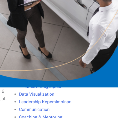
Kisah Sukses
Lazada – Presentasi Memukau
Samsung – Business Reporting
Samsung – Creative Thinking
Unilever – Communication
Unilever – Training for Trainers
Gunung Sewu – Team Building
Training Unggulan
Presentation
Smart Presentation
Smart PowerPoint
Smart Infographic
12
Data Visualization
Jul
Leadership Kepemimpinan
Communication
Coaching & Mentoring