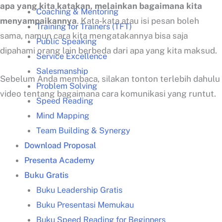
apa yang kita katakan, melainkan bagaimana kita
Coaching & Mentoring
menyampaikannya
. Kata-kata atau isi pesan boleh
Training for Trainers (TFT)
sama, namun cara kita mengatakannya bisa saja
Public Speaking
dipahami orang lain berbeda dari apa yang kita maksud.
Service Excellence
Salesmanship
Sebelum Anda membaca, silakan tonton terlebih dahulu
Problem Solving
video tentang bagaimana cara komunikasi yang runtut.
Speed Reading
Mind Mapping
Team Building & Synergy
Download Proposal
Presenta Academy
Buku Gratis
Buku Leadership Gratis
Buku Presentasi Memukau
Buku Speed Reading for Beginners