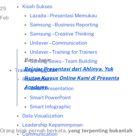
Kisah Sukses
25
Lazada – Presentasi Memukau
Feb
Samsung – Business Reporting
Samsung – Creative Thinking
Unilever – Communication
Unilever – Training for Trainers
Baca Juga:
Gunung Sewu – Team Building
Belajar Presentasi dari Ahlinya. Yuk
Training Unggulan
Ikutan Kursus Online Kami di Presenta
Presentation
Academy.
Smart Presentation
Smart PowerPoint
Smart Infographic
Data Visualization
Leadership Kepemimpinan
Orang bijak pernah berkata,
yang terpenting bukanlah
Communication