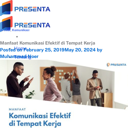
Skip
to
content
Artikel
,
Komunikasi
Manfaat Komunikasi Efektif di Tempat Kerja
Home
Posted on
February 25, 2019
May 20, 2024
by
Muhammad Noer
Tentang
Tentang Presenta
Trainer Terbaik
Klien Terpercaya
Testimonial
Galeri Training
Materi Gratis
Download Panduan Lengkap Zoom (PDF)
Video Tips Manajerial