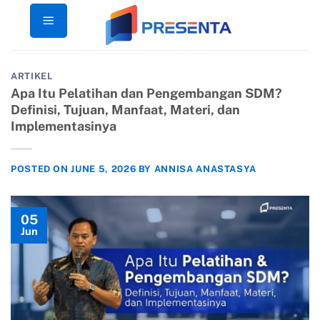
Skip
to
content
ARTIKEL
Apa Itu Pelatihan dan Pengembangan SDM?
Definisi, Tujuan, Manfaat, Materi, dan
Implementasinya
POSTED ON
JUNE 5, 2026
BY
ANNISA ANASTASYA
05
Jun