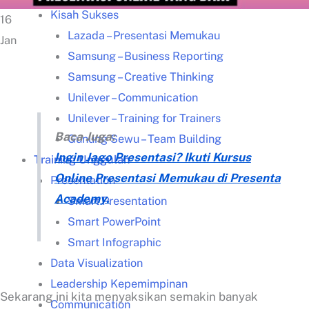
Kisah Sukses
16
Lazada – Presentasi Memukau
Jan
Samsung – Business Reporting
Samsung – Creative Thinking
Unilever – Communication
Unilever – Training for Trainers
Baca Juga:
Gunung Sewu – Team Building
Ingin Jago Presentasi? Ikuti Kursus
Training Unggulan
Online Presentasi Memukau di Presenta
Presentation
Academy.
Smart Presentation
Smart PowerPoint
Smart Infographic
Data Visualization
Leadership Kepemimpinan
Sekarang ini kita menyaksikan semakin banyak
Communication