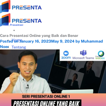
Skip
to
content
Artikel
,
Presentasi
Cara Presentasi Online yang Baik dan Benar
Home
Posted on
January 16, 2023
May 9, 2024
by
Muhammad
Noer
Tentang
Tentang Presenta
Trainer Terbaik
Klien Terpercaya
Testimonial
Galeri Training
Materi Gratis
Download Panduan Lengkap Zoom (PDF)
Video Tips Manajerial