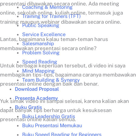
presentasi dibawakan secara online. Ada meeting
Coaching & Mentoring
online, sekolah online, kuliah online, termasuk juga
Training for Trainers (TFT)
training maupun webinar dibawakan secara online.
Public Speaking
Service Excellence
Lantas, bagaimana kalau teman-teman harus
Salesmanship
membawakan presentasi secara online?
Problem Solving
Speed Reading
Untuk berbagai keperluan tersebut, di video ini saya
Mind Mapping
membagikan tips-tips, bagaimana caranya membawakan
Team Building & Synergy
presentasi online dengan baik dan benar.
Download Proposal
Presenta Academy
Yuk simak video ini sampai selesai, karena kalian akan
Buku Gratis
dapat banyak tips berharga untuk kesuksesan
Buku Leadership Gratis
presentasi online kalian semua.
Buku Presentasi Memukau
Buku Speed Reading for Beginners