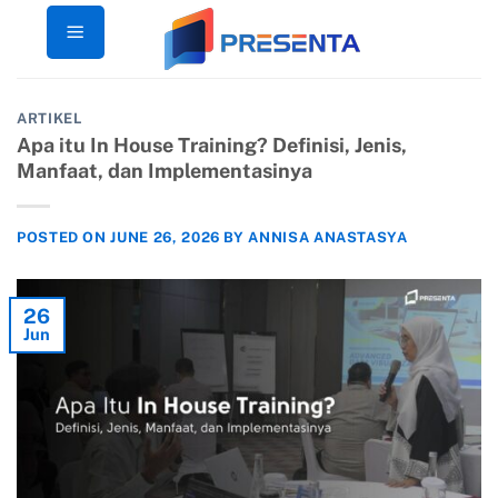
Skip
to
content
ARTIKEL
Apa itu In House Training? Definisi, Jenis,
Manfaat, dan Implementasinya
POSTED ON
JUNE 26, 2026
BY
ANNISA ANASTASYA
26
Jun