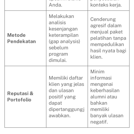
Anda.
konteks kerja.
Melakukan
Cenderung
analisis
agresif dalam
kesenjangan
menjual paket
Metode
keterampilan
pelatihan tanpa
Pendekatan
(gap analysis)
mempedulikan
sebelum
hasil nyata bagi
program
klien.
dimulai.
Minim
Memiliki daftar
informasi
klien yang jelas
mengenai
dan ulasan
keberhasilan
Reputasi &
positif yang
alumni atau
Portofolio
dapat
bahkan
dipertanggungj
memiliki
awabkan.
banyak ulasan
negatif.