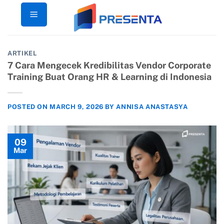
Skip
to
content
ARTIKEL
7 Cara Mengecek Kredibilitas Vendor Corporate
Training Buat Orang HR & Learning di Indonesia
POSTED ON
MARCH 9, 2026
BY
ANNISA ANASTASYA
09
Mar