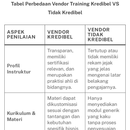
Tabel Perbedaan Vendor Training Kredibel VS
Tidak Kredibel
VENDOR
ASPEK
VENDOR
TIDAK
PENILAIAN
KREDIBEL
KREDIBEL
Transparan,
Tertutup atau
memiliki
tidak memiliki
sertifikasi
rekam jejak
Profil
relevan, dan
yang jelas
Instruktur
merupakan
mengenai latar
praktisi ahli di
belakang
bidangnya.
pengajarnya.
Materi dapat
Hanya
dikustomisasi
menyediakan
sesuai dengan
modul generik
Kurikulum &
tantangan dan
yang kaku
Materi
kebutuhan
tanpa proses
spesifik bisnis
penyesuaian