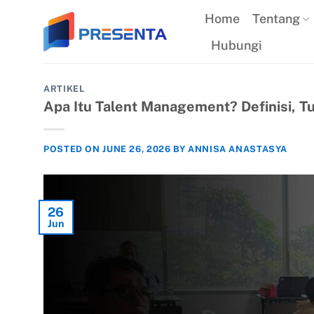
Skip
Home
Tentang
to
Hubungi
content
ARTIKEL
Apa Itu Talent Management? Definisi, T
POSTED ON
JUNE 26, 2026
BY
ANNISA ANASTASYA
26
Jun