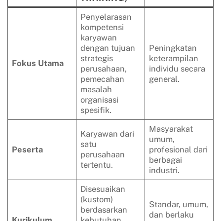
Penyelarasan
kompetensi
karyawan
dengan tujuan
Peningkatan
strategis
keterampilan
Fokus Utama
perusahaan,
individu secara
pemecahan
general.
masalah
organisasi
spesifik.
Masyarakat
Karyawan dari
umum,
satu
Peserta
profesional dari
perusahaan
berbagai
tertentu.
industri.
Disesuaikan
(kustom)
Standar, umum,
berdasarkan
dan berlaku
Kurikulum
kebutuhan