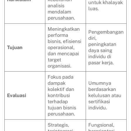
untuk khalayak
analisis
luas.
mendalam
perusahaan.
Meningkatkan
Pengembangan
performa
diri,
bisnis, efisiensi
peningkatan
Tujuan
operasional,
daya saing
dan mencapai
individu di
target
pasar kerja.
organisasi.
Fokus pada
dampak
Umumnya
kolektif dan
berdasarkan
Evaluasi
kontribusi
kelulusan atau
terhadap
sertifikasi
tujuan bisnis
individu.
perusahaan.
Strategis,
Fungsional,
terintegrasi
berorientasi