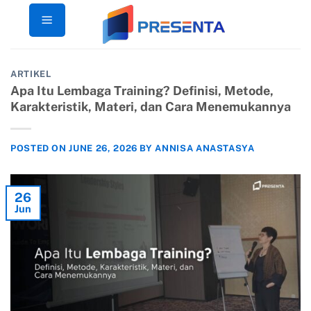
Skip
to
content
ARTIKEL
Apa Itu Lembaga Training? Definisi, Metode,
Karakteristik, Materi, dan Cara Menemukannya
POSTED ON
JUNE 26, 2026
BY
ANNISA ANASTASYA
26
Jun