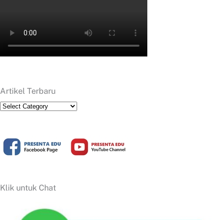
Artikel Terbaru
Artikel
Terbaru
Klik untuk Chat