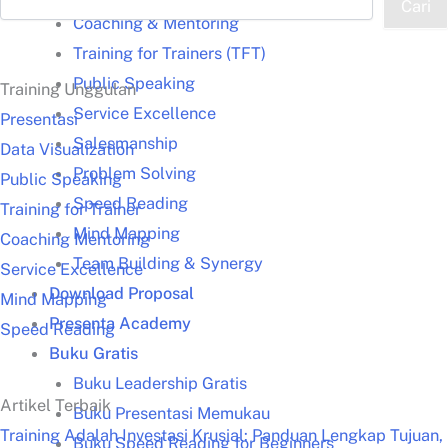
Cari
Coaching & Mentoring
Training for Trainers (TFT)
Public Speaking
Training Unggulan
Service Excellence
Presentasi
Salesmanship
Data Visualization
Problem Solving
Public Speaking
Speed Reading
Training for Trainer
Mind Mapping
Coaching Mentoring
Team Building & Synergy
Service Excellence
Download Proposal
Mind Mapping
Presenta Academy
Speed Reading
Buku Gratis
Buku Leadership Gratis
Artikel Terbaik
Buku Presentasi Memukau
Training Adalah Investasi Krusial: Panduan Lengkap Tujuan,
Buku Speed Reading for Beginners