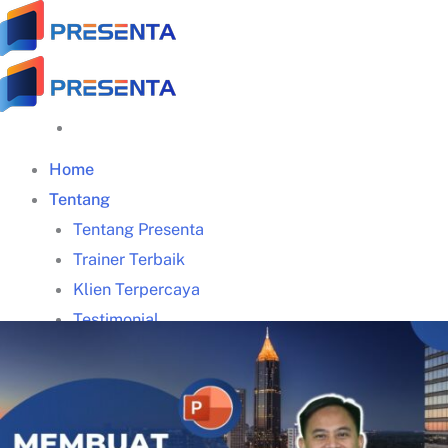
Skip
to
content
Home
Tentang
Tentang Presenta
Trainer Terbaik
Klien Terpercaya
Testimonial
Galeri Training
Materi Gratis
Download Panduan Lengkap Zoom (PDF)
Video Tips Manajerial