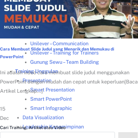
Kisah Sukses
Lazada – Presentasi Memukau
Samsung – Business Reporting
Samsung – Creative Thinking
Unilever – Communication
Cara Membuat Slide Judul yang Menarik dan Memukau di
Unilever – Training for Trainers
PowerPoint
Gunung Sewu – Team Building
Training Unggulan
Ini adalah video cara membuat slide judul menggunakan
Presentation
PowerPoint dengan mudah dan cepat untuk keperluan[Baca
Smart Presentation
Artikel Lengkap...]
Smart PowerPoint
Smart Infographic
15
Data Visualization
Dec
Leadership Kepemimpinan
Cari Training, Artikel atau Video
Communication