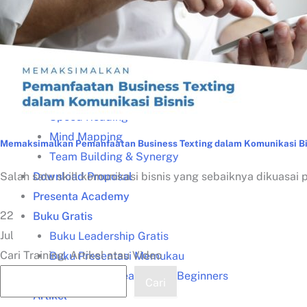
Training for Trainers (TFT)
Public Speaking
Service Excellence
Salesmanship
Problem Solving
Speed Reading
Mind Mapping
Memaksimalkan Pemanfaatan Business Texting dalam Komunikasi Bi
Team Building & Synergy
Download Proposal
Salah satu skill komunikasi bisnis yang sebaiknya dikuasai p
Presenta Academy
22
Buku Gratis
Jul
Buku Leadership Gratis
Cari Training, Artikel atau Video
Buku Presentasi Memukau
Buku Speed Reading for Beginners
Cari
Artikel