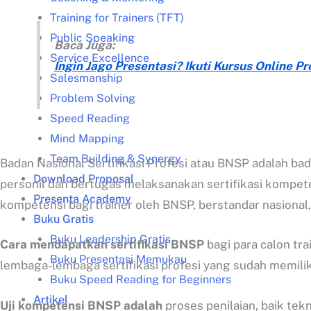
Training for Trainers (TFT)
Public Speaking
Baca Juga:
Service Excellence
Ingin Jago Presentasi? Ikuti Kursus Online 
Salesmanship
Problem Solving
Speed Reading
Mind Mapping
Team Building & Synergy
Badan Nasional Sertifikasi Profesi atau BNSP adalah ba
Download Proposal
personil dan bertugas melaksanakan sertifikasi kompete
Presenta Academy
kompetensi bagi trainer oleh BNSP, berstandar nasional, 
Buku Gratis
Buku Leadership Gratis
Cara mendapatkan sertifikasi BNSP
bagi para calon tra
Buku Presentasi Memukau
lembaga-lembaga sertifikasi profesi yang sudah memiliki
Buku Speed Reading for Beginners
Artikel
Uji kompetensi BNSP adalah
proses penilaian, baik te