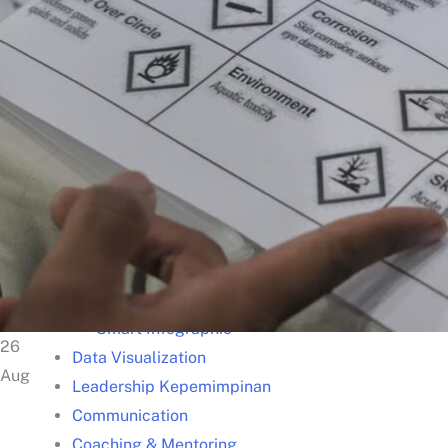
Kisah Sukses
Lazada – Presentasi Memukau
Samsung – Business Reporting
Samsung – Creative Thinking
Unilever – Communication
Unilever – Training for Trainers
Gunung Sewu – Team Building
Training Unggulan
Presentation
Smart Presentation
Smart PowerPoint
Smart Infographic
26
Data Visualization
Aug
Leadership Kepemimpinan
Communication
Coaching & Mentoring