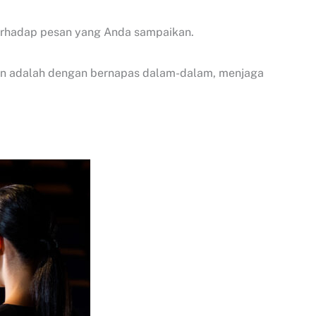
terhadap pesan yang Anda sampaikan.
kan adalah dengan bernapas dalam-dalam, menjaga