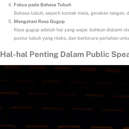
Fokus pada Bahasa Tubuh
Bahasa tubuh, seperti kontak mata, gerakan tangan,
Mengatasi Rasa Gugup
Rasa gugup adalah hal yang wajar, bahkan dialami 
postur tubuh yang rileks, dan berbicara perlahan un
Hal-hal Penting Dalam Public Spe