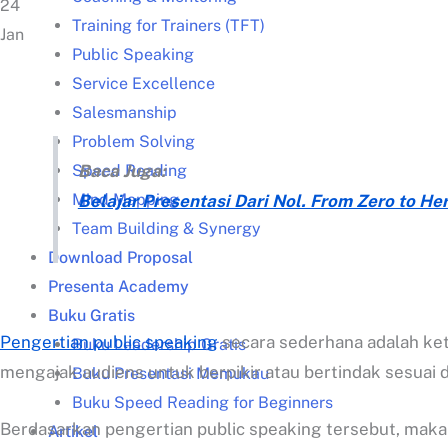
24
Training for Trainers (TFT)
Jan
Public Speaking
Service Excellence
Salesmanship
Problem Solving
Speed Reading
Baca Juga:
Mind Mapping
Belajar Presentasi Dari Nol. From Zero to Hero
Team Building & Synergy
Download Proposal
Presenta Academy
Buku Gratis
Pengertian public speaking
secara sederhana adalah ket
Buku Leadership Gratis
mengajak audiens untuk berpikir atau bertindak sesuai
Buku Presentasi Memukau
Buku Speed Reading for Beginners
Berdasarkan pengertian public speaking tersebut, maka
Artikel