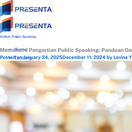
Skip
to
content
Artikel
,
Public Speaking
Home
Memahami Pengertian Public Speaking: Panduan Da
Posted on
January 24, 2025
December 11, 2024
by
Lovina 
Tentang
Tentang Presenta
Trainer Terbaik
Klien Terpercaya
Testimonial
Galeri Training
Materi Gratis
Download Panduan Lengkap Zoom (PDF)
Video Tips Manajerial