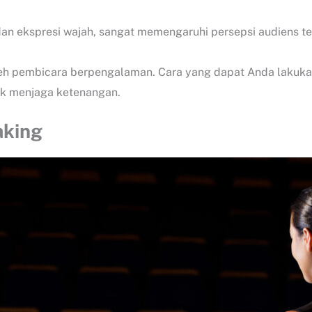
 dan ekspresi wajah, sangat memengaruhi persepsi audiens 
oleh pembicara berpengalaman. Cara yang dapat Anda laku
tuk menjaga ketenangan.
aking