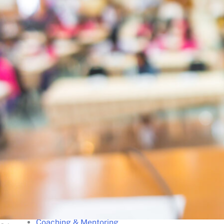
Kisah Sukses
Lazada – Presentasi Memukau
Samsung – Business Reporting
Samsung – Creative Thinking
Unilever – Communication
Unilever – Training for Trainers
Gunung Sewu – Team Building
Training Unggulan
Presentation
Smart Presentation
Smart PowerPoint
Smart Infographic
Data Visualization
Leadership Kepemimpinan
Communication
Coaching & Mentoring