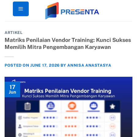
Skip
to
content
ARTIKEL
Matriks Penilaian Vendor Training: Kunci Sukses
Memilih Mitra Pengembangan Karyawan
POSTED ON
JUNE 17, 2026
BY
ANNISA ANASTASYA
17
Jun