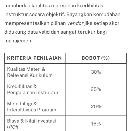
membedah kualitas materi dan kredibilitas
instruktur secara objektif. Bayangkan kemudahan
mempresentasikan pilihan
vendor
jika setiap skor
didukung data valid dan sangat terukur bagi
manajemen.
KRITERIA PENILAIAN
BOBOT (%)
Kualitas Materi &
30%
Relevansi Kurikulum
Kredibilitas &
25%
Pengalaman Instruktur
Metodologi &
20%
Interaktivitas Program
Biaya & Nilai Investasi
15%
(
ROI
)