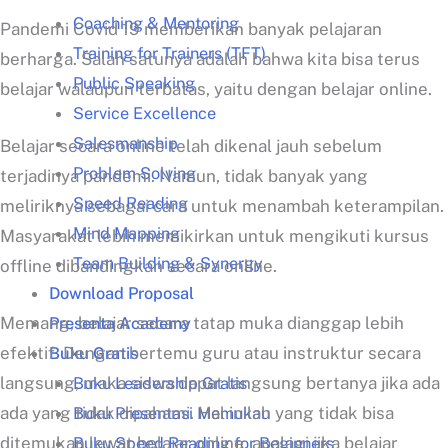
Coaching & Mentoring
Pandemi Covid 19 memberikan banyak pelajaran
Training for Trainers (TFT)
berharga. Salah satunya adalah bahwa kita bisa terus
Public Speaking
belajar walaupun terbatas, yaitu dengan belajar online.
Service Excellence
Salesmanship
Belajar secara online telah dikenal jauh sebelum
Problem Solving
terjadinya pandemi. Namun, tidak banyak yang
Speed Reading
meliriknya sebagai cara untuk menambah keterampilan.
Mind Mapping
Masyarakat lebih memikirkan untuk mengikuti kursus
Team Building & Synergy
offline dibandingkan secara online.
Download Proposal
Presenta Academy
Memang, belajar secara tatap muka dianggap lebih
Buku Gratis
efektif. Dengan bertemu guru atau instruktur secara
Buku Leadership Gratis
langsung, maka siswa dapat langsung bertanya jika ada
Buku Presentasi Memukau
ada yang tidak dipahami. Hal inilah yang tidak bisa
Buku Speed Reading for Beginners
ditemukan lewat belajar online, apalagi jika belajar