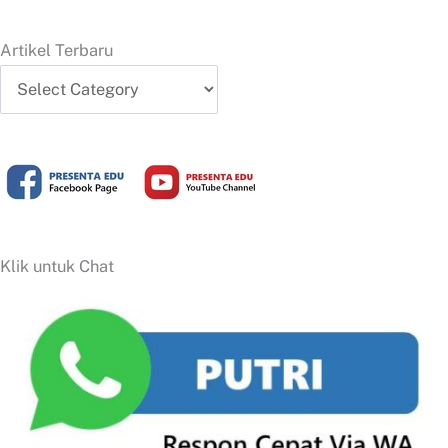
Artikel Terbaru
Artikel
Terbaru
Klik untuk Chat