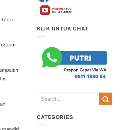
 teori
KLIK UNTUK CHAT
engukur
yampaian
tas
kan
CATEGORIES
 mandiri