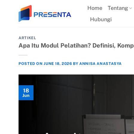
Skip
Home
Tentang
to
Hubungi
content
ARTIKEL
Apa Itu Modul Pelatihan? Definisi, Kom
POSTED ON
JUNE 18, 2026
BY
ANNISA ANASTASYA
18
Jun