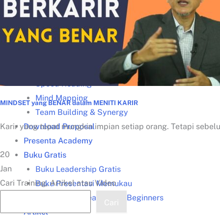
Training for Trainers (TFT)
Public Speaking
Service Excellence
Salesmanship
Problem Solving
Speed Reading
Mind Mapping
MINDSET yang BENAR dalam MENITI KARIR
Team Building & Synergy
Download Proposal
Karir yang tepat mungkin impian setiap orang. Tetapi sebelu
Presenta Academy
20
Buku Gratis
Jan
Buku Leadership Gratis
Cari Training, Artikel atau Video
Buku Presentasi Memukau
Buku Speed Reading for Beginners
Cari
Artikel