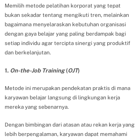
Memilih metode pelatihan korporat yang tepat
bukan sekadar tentang mengikuti tren, melainkan
bagaimana menyelaraskan kebutuhan organisasi
dengan gaya belajar yang paling berdampak bagi
setiap individu agar tercipta sinergi yang produktif
dan berkelanjutan.
1.
On-the-Job Training
(
OJT
)
Metode ini merupakan pendekatan praktis di mana
karyawan belajar langsung di lingkungan kerja
mereka yang sebenarnya.
Dengan bimbingan dari atasan atau rekan kerja yang
lebih berpengalaman, karyawan dapat memahami