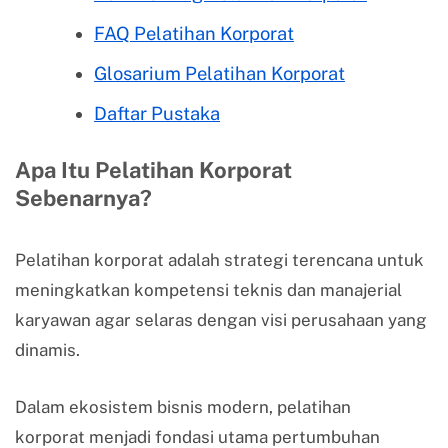
FAQ Pelatihan Korporat
Glosarium Pelatihan Korporat
Daftar Pustaka
Apa Itu Pelatihan Korporat
Sebenarnya?
Pelatihan korporat adalah strategi terencana untuk
meningkatkan kompetensi teknis dan manajerial
karyawan agar selaras dengan visi perusahaan yang
dinamis.
Dalam ekosistem bisnis modern, pelatihan
korporat menjadi fondasi utama pertumbuhan