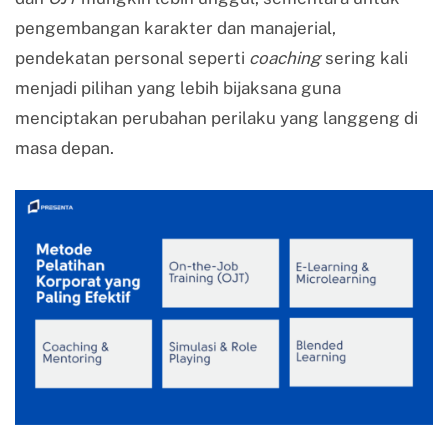
pengembangan karakter dan manajerial,
pendekatan personal seperti
coaching
sering kali
menjadi pilihan yang lebih bijaksana guna
menciptakan perubahan perilaku yang langgeng di
masa depan.