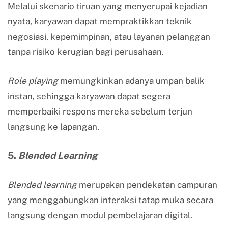
Melalui skenario tiruan yang menyerupai kejadian
nyata, karyawan dapat mempraktikkan teknik
negosiasi, kepemimpinan, atau layanan pelanggan
tanpa risiko kerugian bagi perusahaan.
Role playing
memungkinkan adanya umpan balik
instan, sehingga karyawan dapat segera
memperbaiki respons mereka sebelum terjun
langsung ke lapangan.
5.
Blended Learning
Blended learning
merupakan pendekatan campuran
yang menggabungkan interaksi tatap muka secara
langsung dengan modul pembelajaran digital.