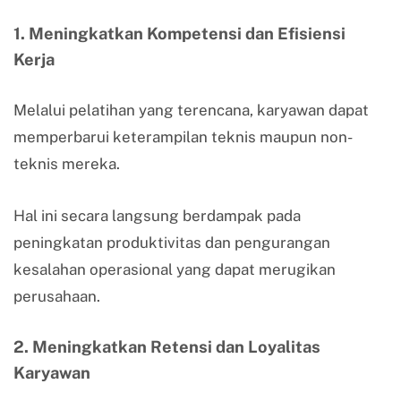
1. Meningkatkan Kompetensi dan Efisiensi
Kerja
Melalui pelatihan yang terencana, karyawan dapat
memperbarui keterampilan teknis maupun non-
teknis mereka.
Hal ini secara langsung berdampak pada
peningkatan produktivitas dan pengurangan
kesalahan operasional yang dapat merugikan
perusahaan.
2. Meningkatkan Retensi dan Loyalitas
Karyawan