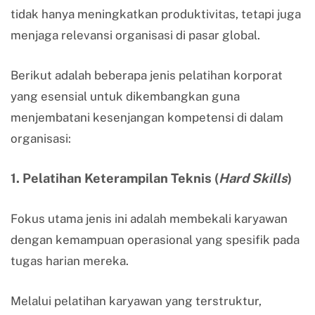
tidak hanya meningkatkan produktivitas, tetapi juga
menjaga relevansi organisasi di pasar global.
Berikut adalah beberapa jenis pelatihan korporat
yang esensial untuk dikembangkan guna
menjembatani kesenjangan kompetensi di dalam
organisasi:
1. Pelatihan Keterampilan Teknis (
Hard Skills
)
Fokus utama jenis ini adalah membekali karyawan
dengan kemampuan operasional yang spesifik pada
tugas harian mereka.
Melalui pelatihan karyawan yang terstruktur,