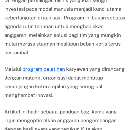
Di tengah persaingan bisnis yang kian sengit,
investasi pada modal manusia menjadi kunci utama
keberlanjutan organisasi. Program ini bukan sebatas
agenda rutin tahunan untuk menghabiskan
anggaran, melainkan solusi bagi tim yang mungkin
mulai merasa stagnan meskipun beban kerja terus
bertambah.
Melalui
program pelatihan
karyawan yang dirancang
dengan matang, organisasi dapat menutup
kesenjangan keterampilan yang sering kali
menghambat inovasi.
Artikel ini hadir sebagai panduan bagi kamu yang
ingin mengoptimalkan anggaran pengembangan
dengan hasil nyata yang terukur. Kita akan