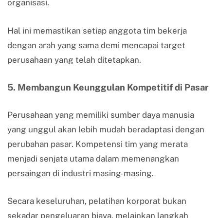
organisasi.
Hal ini memastikan setiap anggota tim bekerja
dengan arah yang sama demi mencapai target
perusahaan yang telah ditetapkan.
5. Membangun Keunggulan Kompetitif di Pasar
Perusahaan yang memiliki sumber daya manusia
yang unggul akan lebih mudah beradaptasi dengan
perubahan pasar. Kompetensi tim yang merata
menjadi senjata utama dalam memenangkan
persaingan di industri masing-masing.
Secara keseluruhan, pelatihan korporat bukan
sekadar pengeluaran biaya, melainkan langkah