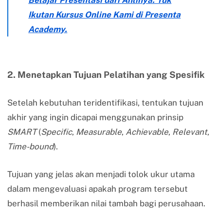
Ikutan Kursus Online Kami di Presenta
Academy.
2. Menetapkan Tujuan Pelatihan yang Spesifik
Setelah kebutuhan teridentifikasi, tentukan tujuan
akhir yang ingin dicapai menggunakan prinsip
SMART
(
Specific
,
Measurable
,
Achievable
,
Relevant
,
Time-bound
).
Tujuan yang jelas akan menjadi tolok ukur utama
dalam mengevaluasi apakah program tersebut
berhasil memberikan nilai tambah bagi perusahaan.