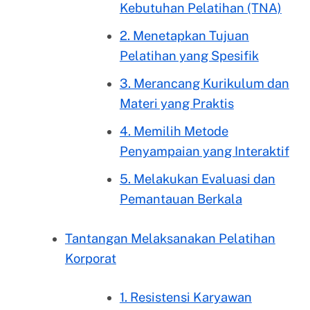
Kebutuhan Pelatihan (TNA)
2. Menetapkan Tujuan
Pelatihan yang Spesifik
3. Merancang Kurikulum dan
Materi yang Praktis
4. Memilih Metode
Penyampaian yang Interaktif
5. Melakukan Evaluasi dan
Pemantauan Berkala
Tantangan Melaksanakan Pelatihan
Korporat
1. Resistensi Karyawan