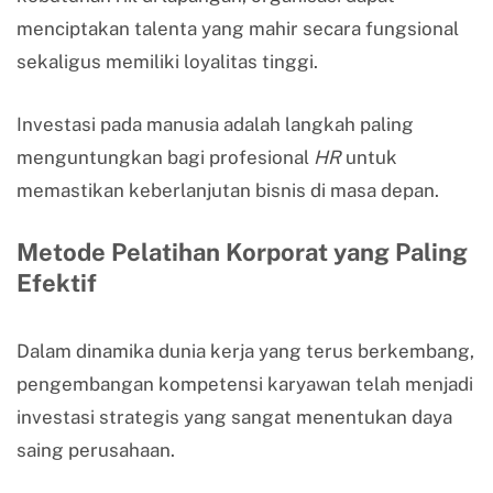
menciptakan talenta yang mahir secara fungsional
sekaligus memiliki loyalitas tinggi.
Investasi pada manusia adalah langkah paling
menguntungkan bagi profesional
HR
untuk
memastikan keberlanjutan bisnis di masa depan.
Metode Pelatihan Korporat yang Paling
Efektif
Dalam dinamika dunia kerja yang terus berkembang,
pengembangan kompetensi karyawan telah menjadi
investasi strategis yang sangat menentukan daya
saing perusahaan.