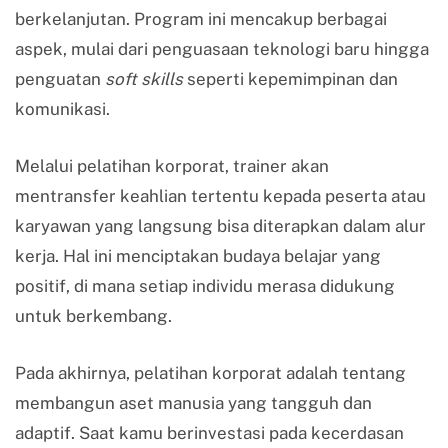
berkelanjutan. Program ini mencakup berbagai
aspek, mulai dari penguasaan teknologi baru hingga
penguatan
soft skills
seperti kepemimpinan dan
komunikasi.
Melalui pelatihan korporat, trainer akan
mentransfer keahlian tertentu kepada peserta atau
karyawan yang langsung bisa diterapkan dalam alur
kerja. Hal ini menciptakan budaya belajar yang
positif, di mana setiap individu merasa didukung
untuk berkembang.
Pada akhirnya, pelatihan korporat adalah tentang
membangun aset manusia yang tangguh dan
adaptif. Saat kamu berinvestasi pada kecerdasan