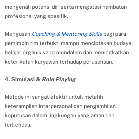
mengenali potensi diri serta mengatasi hambatan
profesional yang spesifik.
Mengasah
Coaching & Mentoring Skills
bagi para
pemimpin tim terbukti mampu menciptakan budaya
belajar organik yang mendalam dan meningkatkan
keterikatan karyawan terhadap perusahaan.
4. Simulasi &
Role Playing
Metode ini sangat efektif untuk melatih
keterampilan interpersonal dan pengambilan
keputusan dalam lingkungan yang aman dan
terkendali.