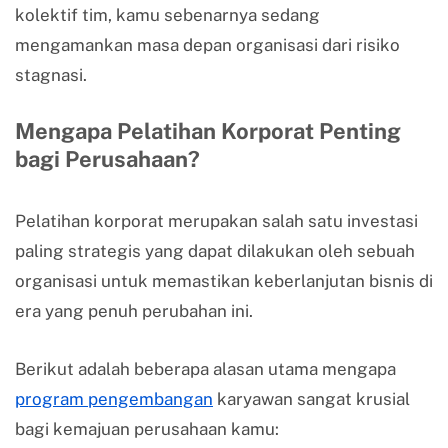
kolektif tim, kamu sebenarnya sedang
mengamankan masa depan organisasi dari risiko
stagnasi.
Mengapa Pelatihan Korporat Penting
bagi Perusahaan?
Pelatihan korporat merupakan salah satu investasi
paling strategis yang dapat dilakukan oleh sebuah
organisasi untuk memastikan keberlanjutan bisnis di
era yang penuh perubahan ini.
Berikut adalah beberapa alasan utama mengapa
program pengembangan
karyawan sangat krusial
bagi kemajuan perusahaan kamu: