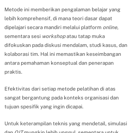
Metode ini memberikan pengalaman belajar yang
lebih komprehensif, di mana teori dasar dapat
dipelajari secara mandiri melalui platform
online
,
sementara sesi
workshop
atau tatap muka
difokuskan pada diskusi mendalam, studi kasus, dan
kolaborasi tim. Hal ini memastikan keseimbangan
antara pemahaman konseptual dan penerapan
praktis.
Efektivitas dari setiap metode pelatihan di atas
sangat bergantung pada konteks organisasi dan
tujuan spesifik yang ingin dicapai.
Untuk keterampilan teknis yang mendetail, simulasi
dan
OJT
mungkin lebih unggul, sementara untuk