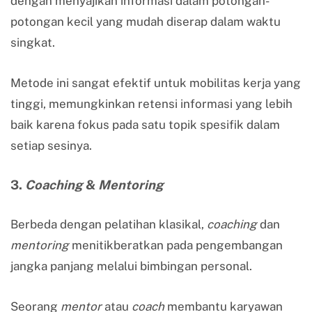
dengan menyajikan informasi dalam potongan-
potongan kecil yang mudah diserap dalam waktu
singkat.
Metode ini sangat efektif untuk mobilitas kerja yang
tinggi, memungkinkan retensi informasi yang lebih
baik karena fokus pada satu topik spesifik dalam
setiap sesinya.
3.
Coaching
&
Mentoring
Berbeda dengan pelatihan klasikal,
coaching
dan
mentoring
menitikberatkan pada pengembangan
jangka panjang melalui bimbingan personal.
Seorang
mentor
atau
coach
membantu karyawan