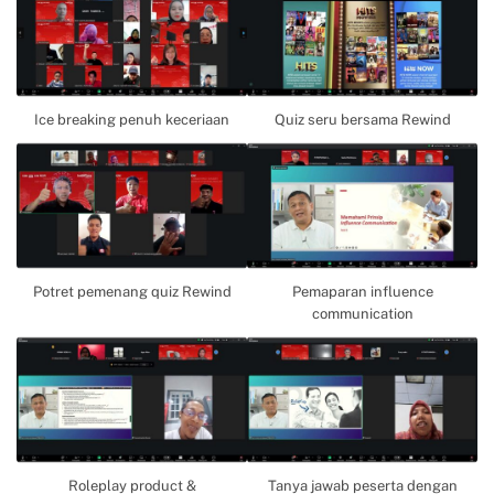
Ice breaking penuh keceriaan
Quiz seru bersama Rewind
Potret pemenang quiz Rewind
Pemaparan influence
communication
Roleplay product &
Tanya jawab peserta dengan