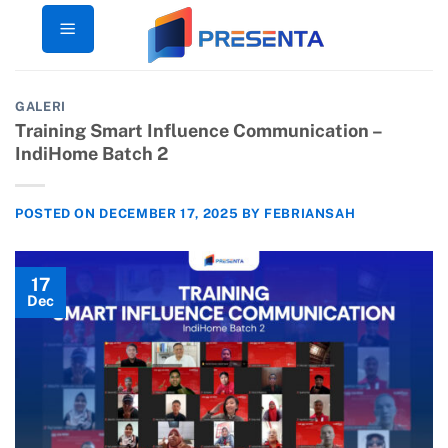
Skip
to
content
GALERI
Training Smart Influence Communication –
IndiHome Batch 2
POSTED ON
DECEMBER 17, 2025
BY
FEBRIANSAH
17
Dec