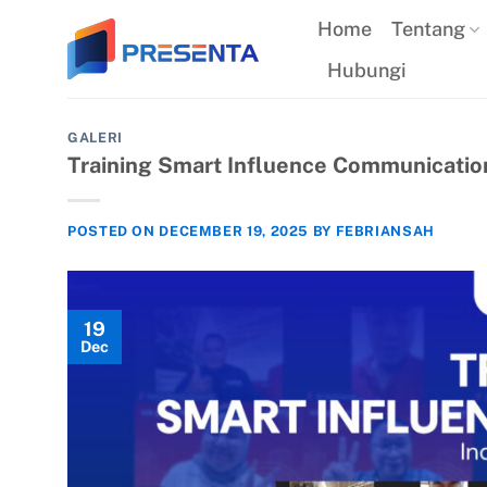
Skip
Home
Tentang
to
Hubungi
content
GALERI
Training Smart Influence Communicatio
POSTED ON
DECEMBER 19, 2025
BY
FEBRIANSAH
19
Dec