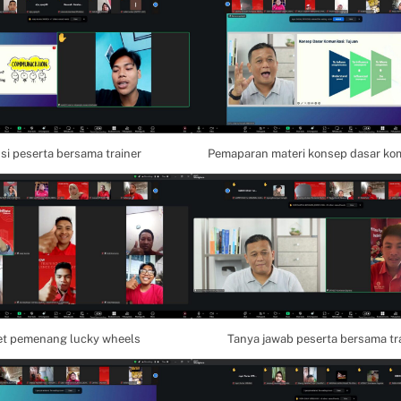
si peserta bersama trainer
Pemaparan materi konsep dasar ko
et pemenang lucky wheels
Tanya jawab peserta bersama tr