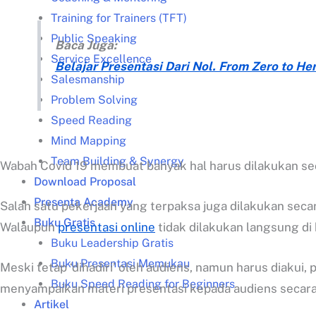
Training for Trainers (TFT)
Public Speaking
Baca Juga:
Service Excellence
Belajar Presentasi Dari Nol. From Zero to Hero
Salesmanship
Problem Solving
Speed Reading
Mind Mapping
Team Building & Synergy
Wabah Covid 19 membuat banyak hal harus dilakukan seca
Download Proposal
Presenta Academy
Salah satu pekerjaan yang terpaksa juga dilakukan secar
Buku Gratis
Walaupun
presentasi online
tidak dilakukan langsung di
Buku Leadership Gratis
Buku Presentasi Memukau
Meski tetap ‘dihadiri’ oleh audiens, namun harus diakui
Buku Speed Reading for Beginners
menyampaikan materi presentasi kepada audiens secara 
Artikel