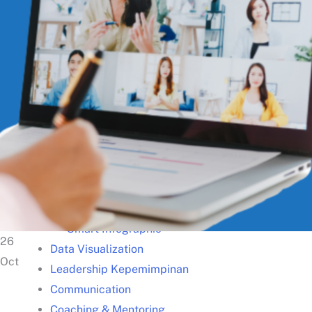
Kisah Sukses
Lazada – Presentasi Memukau
Samsung – Business Reporting
Samsung – Creative Thinking
Unilever – Communication
Unilever – Training for Trainers
Gunung Sewu – Team Building
Training Unggulan
Presentation
Smart Presentation
Smart PowerPoint
Smart Infographic
26
Data Visualization
Oct
Leadership Kepemimpinan
Communication
Coaching & Mentoring