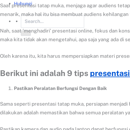
Hubungi
Saat presentasi tatap muka, menjaga agar audiens tetap
menarik, maka hal itu bisa membuat audiens kehilangan 
Nah, saat ‘menghadiri’ presentasi online, fokus dan kon
maka kita tidak akan mengetahui, apa saja yang ada di s
Oleh karena itu, kita harus mempersiapkan materi presen
Berikut ini adalah 9 tips
presentasi
Pastikan Peralatan Berfungsi Dengan Baik
Sama seperti presentasi tatap muka, persiapan menjadi 
dilakukan adalah memastikan bahwa semua peralatan ya
Pastikan kamera dan audio pada laptop dapat berfungsi d