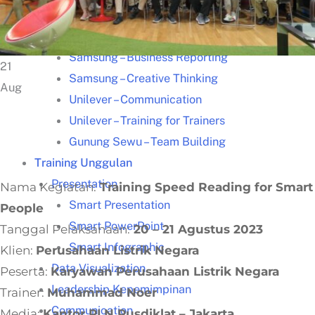
Kisah Sukses
Lazada – Presentasi Memukau
Samsung – Business Reporting
21
Samsung – Creative Thinking
Aug
Unilever – Communication
Unilever – Training for Trainers
Gunung Sewu – Team Building
Training Unggulan
Presentation
Nama Kegiatan:
Training Speed Reading for Smart
Smart Presentation
People
Smart PowerPoint
Tanggal Pelaksanaan:
20 – 21 Agustus 2023
Smart Infographic
Klien:
Perusahaan Listrik Negara
Data Visualization
Peserta:
Karyawan Perusahaan Listrik Negara
Leadership Kepemimpinan
Trainer:
Muhammad Noer
Communication
Media:
Kantor PLN Pusdiklat – Jakarta