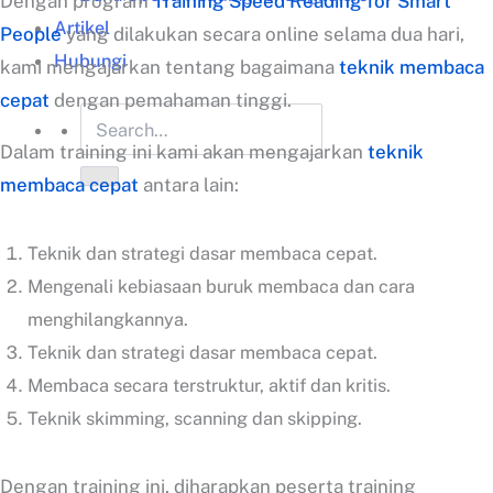
Dengan program
Training Speed Reading for Smart
Artikel
People
yang dilakukan secara online selama dua hari,
Hubungi
kami mengajarkan tentang bagaimana
teknik membaca
cepat
dengan pemahaman tinggi.
Dalam training ini kami akan mengajarkan
teknik
membaca cepat
antara lain:
Teknik dan strategi dasar membaca cepat.
Mengenali kebiasaan buruk membaca dan cara
menghilangkannya.
Teknik dan strategi dasar membaca cepat.
Membaca secara terstruktur, aktif dan kritis.
Teknik skimming, scanning dan skipping.
Dengan training ini, diharapkan peserta training