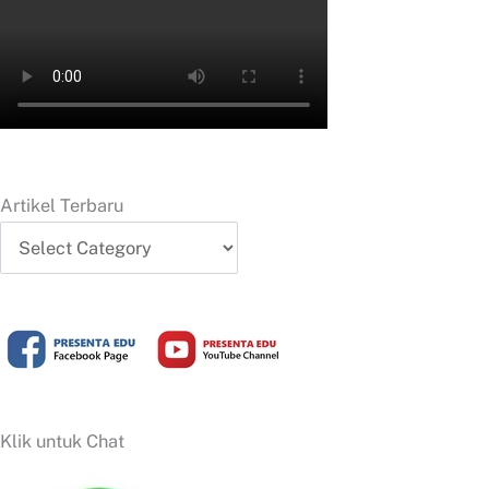
Artikel Terbaru
Artikel
Terbaru
Klik untuk Chat