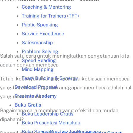
Coaching & Mentoring
Training for Trainers (TFT)
Public Speaking
Service Excellence
Salesmanship
Problem Solving
Salah satu cara untuk meningkatkan pengetahuan kita
Speed Reading
adalah dengan membaca.
Mind Mapping
Team Building & Synergy
Tetapi kebanyakan orang memiliki kebiasaan membaca
Download Proposal
yang buruk sehingga beranggapan membaca adalah hal
Presenta Academy
yang membosankan.
Buku Gratis
Bagaimana cara membaca yang efektif dan mudah
Buku Leadership Gratis
dipahami?
Buku Presentasi Memukau
Buku Speed Reading for Beginners