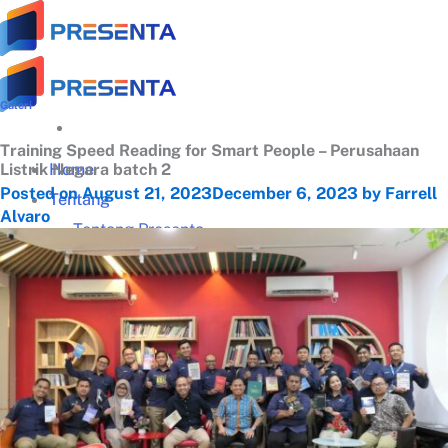
Skip
to
content
Galeri
Training Speed Reading for Smart People – Perusahaan
Home
Listrik Negara batch 2
Posted on
August 21, 2023
December 6, 2023
by
Farrell
Tentang
Alvaro
Tentang Presenta
Trainer Terbaik
Klien Terpercaya
Testimonial
Galeri Training
Materi Gratis
Download Panduan Lengkap Zoom (PDF)
Video Tips Manajerial