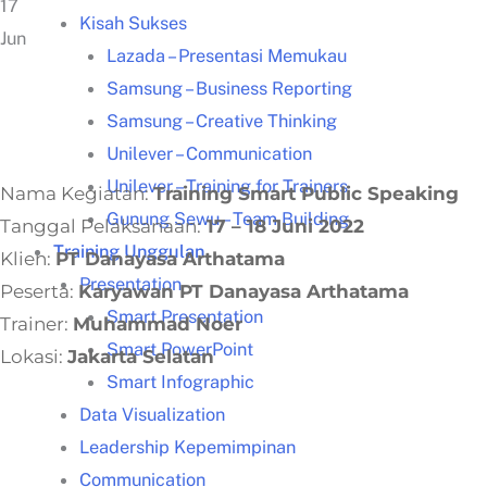
17
Kisah Sukses
Jun
Lazada – Presentasi Memukau
Samsung – Business Reporting
Samsung – Creative Thinking
Unilever – Communication
Unilever – Training for Trainers
Nama Kegiatan:
Training Smart Public Speaking
Gunung Sewu – Team Building
Tanggal Pelaksanaan:
17 – 18 Juni 2022
Training Unggulan
Klien:
PT Danayasa Arthatama
Presentation
Peserta:
Karyawan PT Danayasa Arthatama
Smart Presentation
Trainer:
Muhammad Noer
Smart PowerPoint
Lokasi:
Jakarta Selatan
Smart Infographic
Data Visualization
Leadership Kepemimpinan
Communication