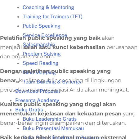
Coaching & Mentoring
Training for Trainers (TFT)
Public Speaking
Service Excellence
Pelatihan public speaking yang baik
akan
Salesmanship
menjadi
salah satu kunci keberhasilan
perusahaan
Problem Solving
dan organisasi Anda.
Speed Reading
Dengan pelatihan public speaking yang
Mind Mapping
benar,
kualitas public speaking di lingkungan
Team Building & Synergy
perusahaan dan organiasi Anda akan meningkat.
Download Proposal
Presenta Academy
Kualitas public speaking yang tinggi akan
Buku Gratis
menentukan kejelasan dan kekuatan pesan
yang
Buku Leadership Gratis
benar-benar ingin disampaikan dan diteruskan.
Buku Presentasi Memukau
Baik kepada pihak internal maupun eksternal
Buku Speed Reading for Beginners