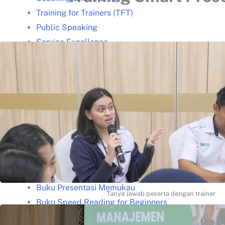
Training for Trainers (TFT)
Public Speaking
Service Excellence
Salesmanship
Problem Solving
Speed Reading
Mind Mapping
Team Building & Synergy
Download Proposal
Presenta Academy
Buku Gratis
Buku Leadership Gratis
Buku Presentasi Memukau
Tanya Jawab peserta dengan trainer
Buku Speed Reading for Beginners
Artikel