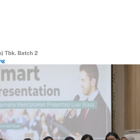
o) Tbk. Batch 2
ng