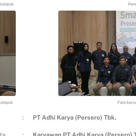
elompok
Pema
elompok
Foto bers
:
PT
Adhi Karya (Persero) Tbk.
ta
:
Karyawan
PT
Adhi Karya (Persero) 