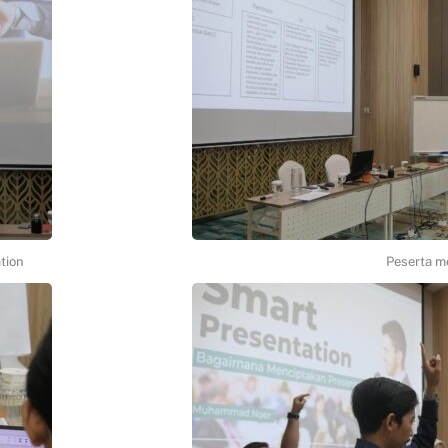
tion
Peserta m