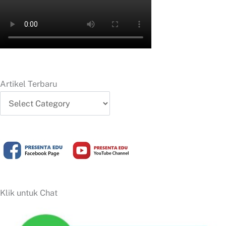
Artikel Terbaru
Artikel
Terbaru
Klik untuk Chat