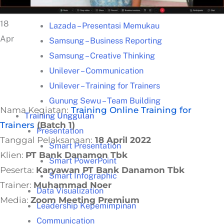
Kisah Sukses
18
Lazada – Presentasi Memukau
Apr
Samsung – Business Reporting
Samsung – Creative Thinking
Unilever – Communication
Unilever – Training for Trainers
Gunung Sewu – Team Building
Nama Kegiatan:
Training Online
Training for
Training Unggulan
Trainers
(Batch 1)
Presentation
Tanggal Pelaksanaan:
18 April 2022
Smart Presentation
Klien:
PT Bank Danamon Tbk
Smart PowerPoint
Peserta:
Karyawan PT Bank Danamon Tbk
Smart Infographic
Trainer:
Muhammad Noer
Data Visualization
Media:
Zoom Meeting Premium
Leadership Kepemimpinan
Communication