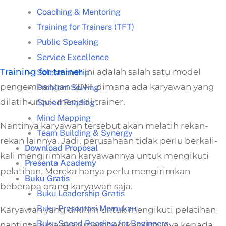
Coaching & Mentoring
Training for Trainers (TFT)
Public Speaking
Service Excellence
Training for trainer
ini adalah salah satu model
Salesmanship
pengembangan SDM, dimana ada karyawan yang
Problem Solving
dilatih untuk menjadi trainer.
Speed Reading
Mind Mapping
Nantinya karyawan tersebut akan melatih rekan-
Team Building & Synergy
rekan lainnya. Jadi, perusahaan tidak perlu berkali-
Download Proposal
kali mengirimkan karyawannya untuk mengikuti
Presenta Academy
pelatihan. Mereka hanya perlu mengirimkan
Buku Gratis
beberapa orang karyawan saja.
Buku Leadership Gratis
Buku Presentasi Memukau
Karyawan yang dikirim untuk mengikuti pelatihan
Buku Speed Reading for Beginners
nantinya juga akan membagikan ilmunya kepada