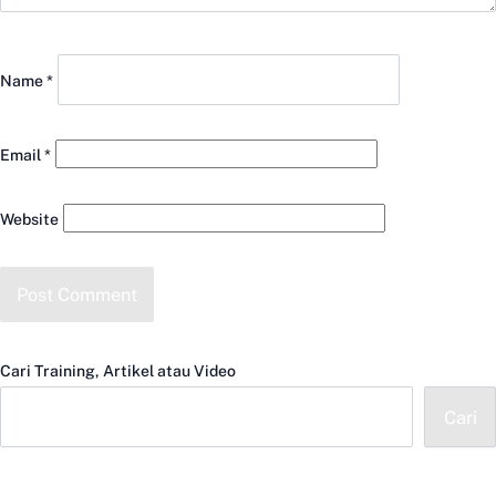
Name
*
Email
*
Website
Cari Training, Artikel atau Video
Cari