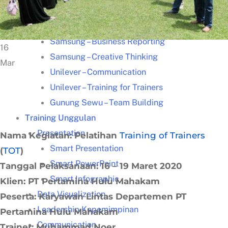
Kisah Sukses
Lazada – Presentasi Memukau
Samsung – Business Reporting
16
Samsung – Creative Thinking
Mar
Unilever – Communication
Unilever – Training for Trainers
Gunung Sewu – Team Building
Training Unggulan
Presentation
Nama Kegiatan: Pelatihan
Training of Trainers
Smart Presentation
(
TOT
)
Smart PowerPoint
Tanggal Pelaksanaan: 16 – 19 Maret 2020
Smart Infographic
Klien: PT Pertamina Hulu Mahakam
Data Visualization
Peserta: Karyawan Lintas Departemen PT
Leadership Kepemimpinan
Pertamina Hulu Mahakam
Communication
Trainer: Muhammad Noer