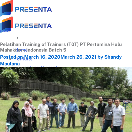
Skip
to
content
Galeri
Pelatihan Training of Trainers (T0T) PT Pertamina Hulu
Home
Mahakam – Indonesia Batch 5
Posted on
March 16, 2020
March 26, 2021
by
Shandy
Tentang
Maulana
Tentang Presenta
Trainer Terbaik
Klien Terpercaya
Testimonial
Galeri Training
Materi Gratis
Download Panduan Lengkap Zoom (PDF)
Video Tips Manajerial