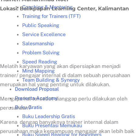
Coaching & Mentoring
Lokasi: Balikpapan Learning Center, Kalimantan
Training for Trainers (TFT)
Public Speaking
Service Excellence
Salesmanship
Problem Solving
Speed Reading
Melatih karyawan yang akan dipersiapkan menjadi
Mind Mapping
trainer/ pengajar internal di dalam sebuah perusahaan
Team Building & Synergy
merupakan hal yang penting untuk dilakukan.
Download Proposal
Presenta Academy
Mengapa hal tersebut dianggap perlu dilakukan oleh
Buku Gratis
perusahaan?
Buku Leadership Gratis
Karena dengan banyaknya trainer internal dalam
Buku Presentasi Memukau
perusahaan maka kemampuan mengajar akan lebih baik
Buku Speed Reading for Beginners