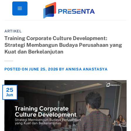
Skip
to
content
ARTIKEL
Training Corporate Culture Development:
Strategi Membangun Budaya Perusahaan yang
Kuat dan Berkelanjutan
POSTED ON
JUNE 25, 2026
BY
ANNISA ANASTASYA
25
Jun