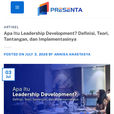
Skip
to
content
ARTIKEL
Apa Itu Leadership Development? Definisi, Teori,
Tantangan, dan Implementasinya
POSTED ON
JULY 3, 2026
BY
ANNISA ANASTASYA
03
Jul