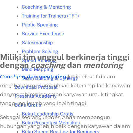
Coaching & Mentoring
Training for Trainers (TFT)
Public Speaking
Service Excellence
Salesmanship
Problem Solving
Miliki tim unggul berkinerja tinggi
Speed Reading
dengan
coaching
dan
mentoring
Mind Mapping
Coaching
dan mentoring
lebih efektif dalam
Team Building & Synergy
membantu menumbuhkan keterampilan karyawan
Download Proposal
dan membimbing calon karyawan untuk tingkat
Presenta Academy
tanggung jawab yang lebih tinggi.
Buku Gratis
Buku Leadership Gratis
Sebagai seorang
leader
, Anda membangun
Buku Presentasi Memukau
hubungan yang lebih baik dengan karyawan dalam
Buku Speed Reading for Beginners