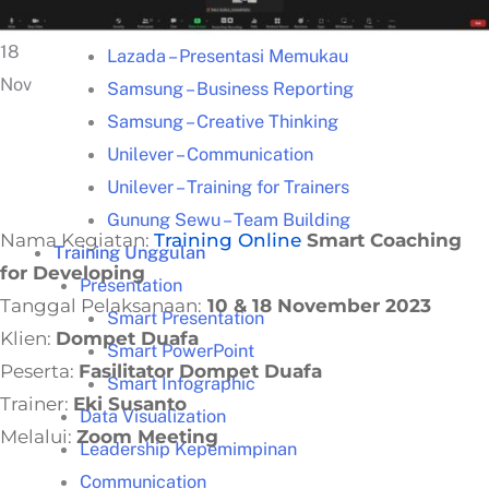
Kisah Sukses
18
Lazada – Presentasi Memukau
Nov
Samsung – Business Reporting
Samsung – Creative Thinking
Unilever – Communication
Unilever – Training for Trainers
Gunung Sewu – Team Building
Nama Kegiatan:
Training Online
Smart Coaching
Training Unggulan
for Developing
Presentation
Tanggal Pelaksanaan:
10 & 18 November 2023
Smart Presentation
Klien:
Dompet Duafa
Smart PowerPoint
Peserta:
Fasilitator Dompet Duafa
Smart Infographic
Trainer:
Eki Susanto
Data Visualization
Melalui:
Zoom Meeting
Leadership Kepemimpinan
Communication