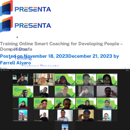
Skip
to
content
Galeri
Training Online Smart Coaching for Developing People –
Home
Dompet Duafa
Posted on
November 18, 2023
December 21, 2023
by
Tentang
Farrell Alvaro
Tentang Presenta
Trainer Terbaik
Klien Terpercaya
Testimonial
Galeri Training
Materi Gratis
Download Panduan Lengkap Zoom (PDF)
Video Tips Manajerial