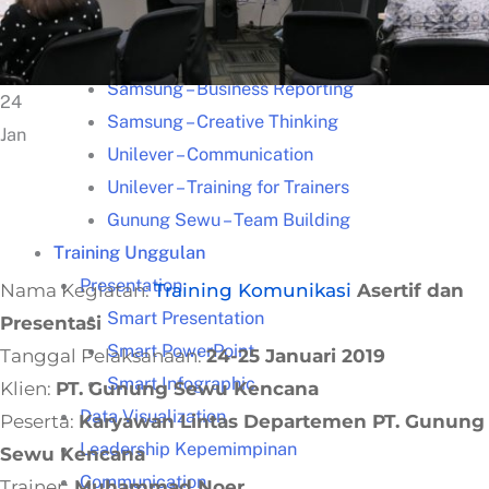
Kisah Sukses
Lazada – Presentasi Memukau
Samsung – Business Reporting
24
Samsung – Creative Thinking
Jan
Unilever – Communication
Unilever – Training for Trainers
Gunung Sewu – Team Building
Training Unggulan
Presentation
Nama Kegiatan:
Training Komunikasi
Asertif dan
Smart Presentation
Presentasi
Smart PowerPoint
Tanggal Pelaksanaan:
24-25 Januari 2019
Smart Infographic
Klien:
PT. Gunung Sewu Kencana
Data Visualization
Peserta:
Karyawan Lintas Departemen PT. Gunung
Leadership Kepemimpinan
Sewu Kencana
Communication
Trainer:
Muhammad Noer