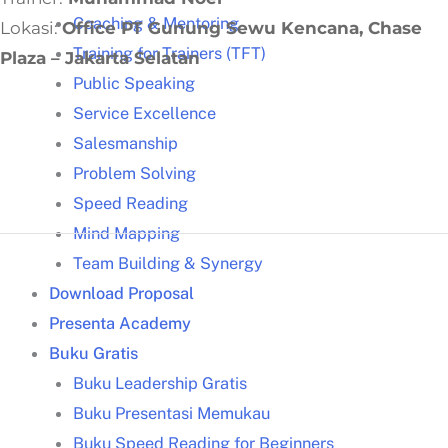
Coaching & Mentoring
Lokasi:
Office PT Gunung Sewu Kencana, Chase
Training for Trainers (TFT)
Plaza – Jakarta Selatan
Public Speaking
Service Excellence
Salesmanship
Problem Solving
Speed Reading
Mind Mapping
Team Building & Synergy
Download Proposal
Presenta Academy
Buku Gratis
Buku Leadership Gratis
Buku Presentasi Memukau
Buku Speed Reading for Beginners