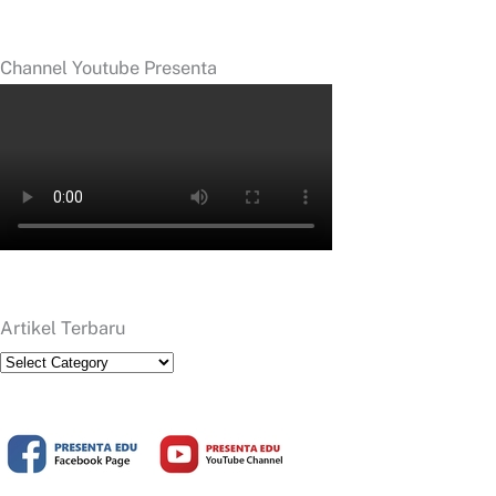
Channel Youtube Presenta
Artikel Terbaru
Artikel
Terbaru