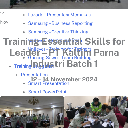
Kisah Sukses
14
Lazada – Presentasi Memukau
Nov
Samsung – Business Reporting
Samsung – Creative Thinking
Training Essential Skills for
Unilever – Communication
Unilever – Training for Trainers
Leader –
PT Kaltim Parna
Gunung Sewu – Team Building
Industri Batch 1
Training Unggulan
Presentation
12 – 14
November 2024
Smart Presentation
Smart PowerPoint
Smart Infographic
Data Visualization
Leadership Kepemimpinan
Communication