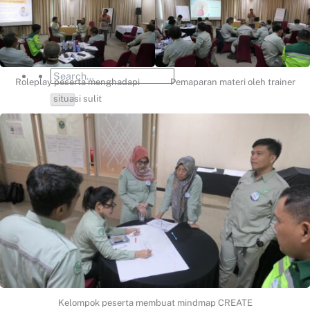
Artikel
Hubungi
Roleplay peserta menghadapi
Pemaparan materi oleh trainer
situasi sulit
Kelompok peserta membuat mindmap CREATE