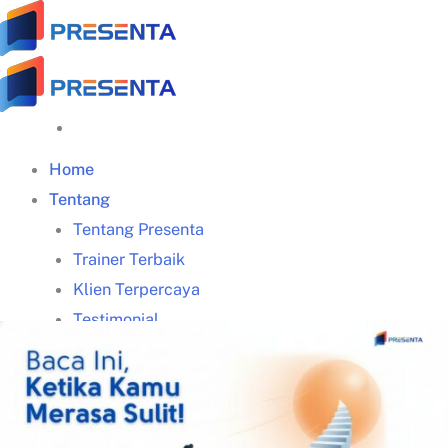
Skip
to
content
Home
Tentang
Tentang Presenta
Trainer Terbaik
Klien Terpercaya
Testimonial
Galeri Training
Materi Gratis
Download Panduan Lengkap Zoom (PDF)
Video Tips Manajerial