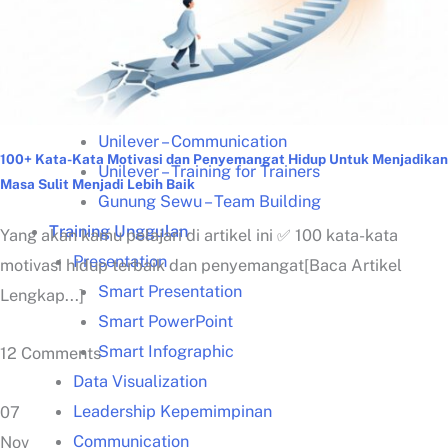
Kisah Sukses
Lazada – Presentasi Memukau
Samsung – Business Reporting
Samsung – Creative Thinking
Unilever – Communication
100+ Kata-Kata Motivasi dan Penyemangat Hidup Untuk Menjadikan
Unilever – Training for Trainers
Masa Sulit Menjadi Lebih Baik
Gunung Sewu – Team Building
Training Unggulan
Yang akan kamu pelajari di artikel ini ✅ 100 kata-kata
Presentation
motivasi hidup terbaik dan penyemangat[Baca Artikel
Smart Presentation
Lengkap...]
Smart PowerPoint
Smart Infographic
12 Comments
Data Visualization
Leadership Kepemimpinan
07
Communication
Nov