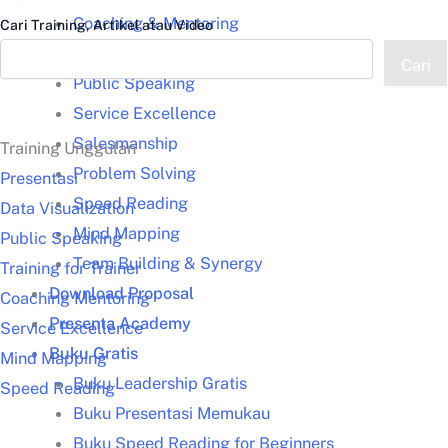
Coaching & Mentoring
Cari Training, Artikel atau Video
Training for Trainers (TFT)
Cari
Public Speaking
Service Excellence
Salesmanship
Training Unggulan
Problem Solving
Presentasi
Speed Reading
Data Visualization
Mind Mapping
Public Speaking
Team Building & Synergy
Training for Trainer
Download Proposal
Coaching Mentoring
Presenta Academy
Service Excellence
Buku Gratis
Mind Mapping
Buku Leadership Gratis
Speed Reading
Buku Presentasi Memukau
Buku Speed Reading for Beginners