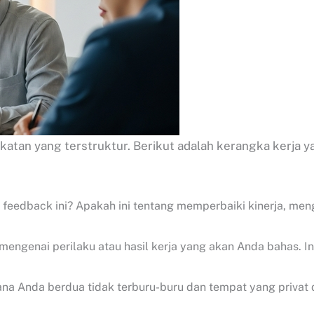
n yang terstruktur. Berikut adalah kerangka kerja yang
si feedback ini? Apakah ini tentang memperbaiki kinerja, 
mengenai perilaku atau hasil kerja yang akan Anda bahas. I
mana Anda berdua tidak terburu-buru dan tempat yang privat