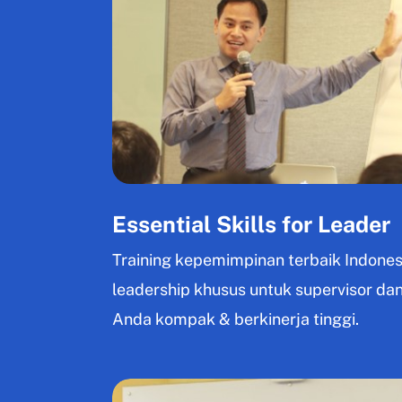
Training for Trainers (TFT)
Public Speaking
Service Excellence
Salesmanship
Problem Solving
Speed Reading
Mind Mapping
Team Building & Synergy
Essential Skills for Leader
Download Proposal
Presenta Academy
Training kepemimpinan terbaik Indonesi
Buku Gratis
leadership khusus untuk supervisor dan
Buku Leadership Gratis
Anda kompak & berkinerja tinggi.
Buku Presentasi Memukau
Buku Speed Reading for Beginners
Artikel