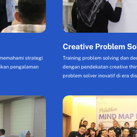
Creative Problem So
k memahami strategi
Training problem solving dan de
tikan pengalaman
dengan pendekatan creative thin
problem solver inovatif di era dis