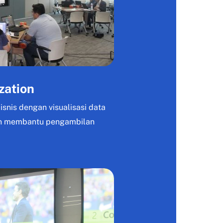
zation
snis dengan visualisasi data
an membantu pengambilan