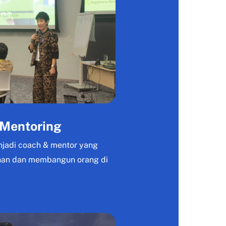
Mentoring
njadi coach & mentor yang
han dan membangun orang di