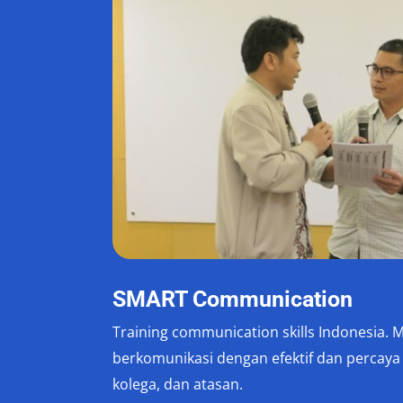
Hubungi
SMART Communication
Training communication skills Indonesia. 
berkomunikasi dengan efektif dan percaya 
kolega, dan atasan.