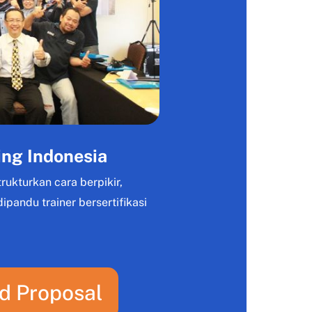
ng Indonesia
rukturkan cara berpikir,
pandu trainer bersertifikasi
d Proposal