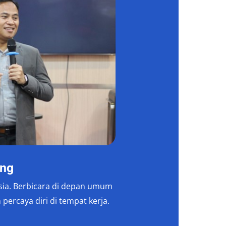
ing
esia. Berbicara di depan umum
 percaya diri di tempat kerja.