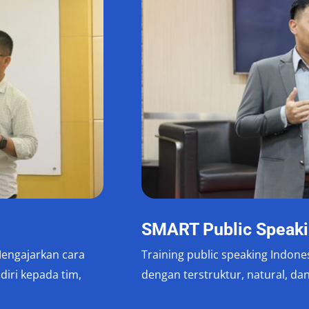
SMART Public Speak
Mengajarkan cara
Training public speaking Indon
diri kepada tim,
dengan terstruktur, natural, dan