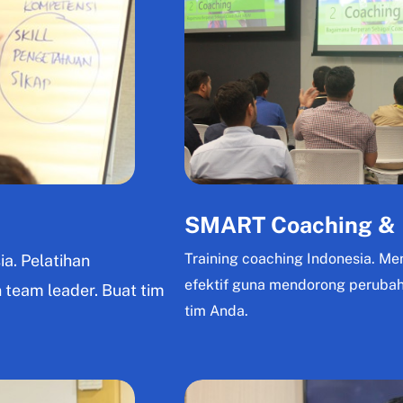
SMART Coaching & 
Training coaching Indonesia. Me
a. Pelatihan
efektif guna mendorong peruba
 team leader. Buat tim
tim Anda.