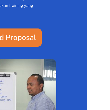
kan training yang
d Proposal