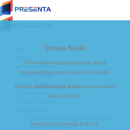
Skip
to
content
Terima Kasih
Home
Tentang
Kami telah mengirimkan link untuk
Tentang Presenta
mendownload buku ini ke email Anda.
Trainer Terbaik
Klien Terpercaya
Silakan
periksa email Anda
dan download
Testimonial
buku tersebut.
Galeri Training
Materi Gratis
Download Panduan Lengkap Zoom (PDF)
Jangan lupa berbagi buku ini.
Video Tips Manajerial