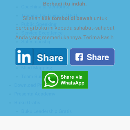
Berbagi itu indah.
Coaching & Mentoring
Training for Trainers (TFT)
Silakan
klik tombol di bawah
untuk
Public Speaking
berbagi buku ini kepada sahabat-sahabat
Service Excellence
Anda yang memerlukannya. Terima kasih.
Salesmanship
Problem Solving
Speed Reading
Mind Mapping
Team Building & Synergy
Download Proposal
Presenta Academy
Buku Gratis
Buku Leadership Gratis
Buku Presentasi Memukau
Buku Speed Reading for Beginners