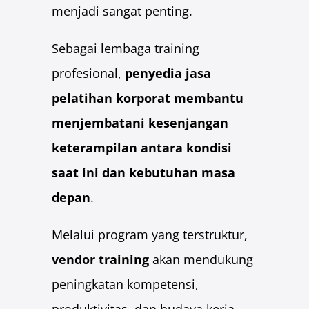
menjadi sangat penting.
Coaching & Mentoring
Training for Trainers (TFT)
Sebagai lembaga training
Public Speaking
profesional,
penyedia jasa
Service Excellence
pelatihan korporat membantu
Salesmanship
Problem Solving
menjembatani kesenjangan
Speed Reading
keterampilan antara kondisi
Mind Mapping
saat ini dan kebutuhan masa
Team Building & Synergy
depan
.
Download Proposal
Presenta Academy
Melalui program yang terstruktur,
Buku Gratis
vendor training
akan mendukung
Buku Leadership Gratis
peningkatan kompetensi,
Buku Presentasi Memukau
Buku Speed Reading for Beginners