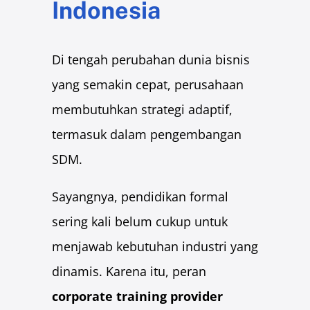
Indonesia
Kisah Sukses
Lazada – Presentasi Memukau
Samsung – Business Reporting
Di tengah perubahan dunia bisnis
Samsung – Creative Thinking
yang semakin cepat, perusahaan
Unilever – Communication
membutuhkan strategi adaptif,
Unilever – Training for Trainers
termasuk dalam pengembangan
Gunung Sewu – Team Building
SDM.
Training Unggulan
Presentation
Sayangnya, pendidikan formal
Smart Presentation
sering kali belum cukup untuk
Smart PowerPoint
Smart Infographic
menjawab kebutuhan industri yang
Data Visualization
dinamis. Karena itu, peran
Leadership Kepemimpinan
corporate training provider
Communication