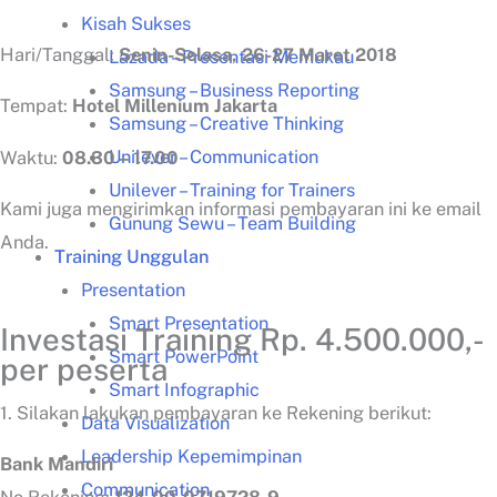
Kisah Sukses
Hari/Tanggal:
Senin-Selasa,
26-27 Maret 2018
Lazada – Presentasi Memukau
Samsung – Business Reporting
Tempat:
Hotel Millenium Jakarta
Samsung – Creative Thinking
Unilever – Communication
Waktu:
08.30 – 17.00
Unilever – Training for Trainers
Kami juga mengirimkan informasi pembayaran ini ke email
Gunung Sewu – Team Building
Anda.
Training Unggulan
Presentation
Smart Presentation
Investasi Training Rp. 4.500.000,-
Smart PowerPoint
per peserta
Smart Infographic
1. Silakan lakukan pembayaran ke Rekening berikut:
Data Visualization
Leadership Kepemimpinan
Bank Mandiri
Communication