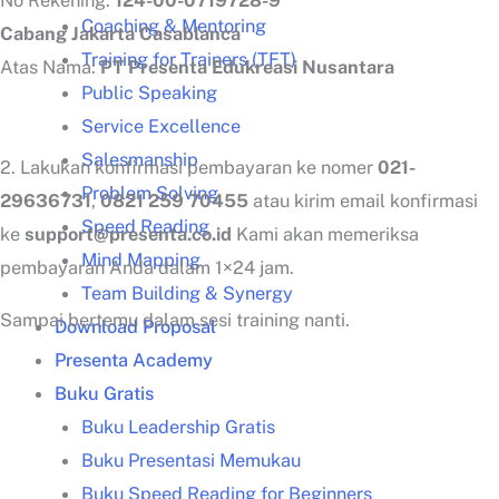
No Rekening:
124-00-0719728-9
Coaching & Mentoring
Cabang Jakarta Casablanca
Training for Trainers (TFT)
Atas Nama:
PT Presenta Edukreasi Nusantara
Public Speaking
Service Excellence
Salesmanship
2. Lakukan konfirmasi pembayaran ke nomer
021-
Problem Solving
29636731
,
0821 259 70455
atau kirim email konfirmasi
Speed Reading
ke
support@presenta.co.id
Kami akan memeriksa
Mind Mapping
pembayaran Anda dalam 1×24 jam.
Team Building & Synergy
Sampai bertemu dalam sesi training nanti.
Download Proposal
Presenta Academy
Buku Gratis
Buku Leadership Gratis
Buku Presentasi Memukau
Buku Speed Reading for Beginners