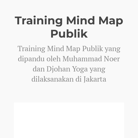
Coaching & Mentoring
Training for Trainers (TFT)
Training Mind Map
Public Speaking
Publik
Service Excellence
Salesmanship
Training Mind Map Publik yang
Problem Solving
dipandu oleh Muhammad Noer
Speed Reading
dan Djohan Yoga yang
Mind Mapping
dilaksanakan di Jakarta
Team Building & Synergy
Download Proposal
Presenta Academy
Buku Gratis
Buku Leadership Gratis
Buku Presentasi Memukau
Buku Speed Reading for Beginners